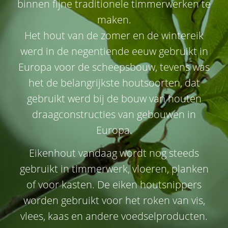
binnen fijne traditionele timmerwerken te
maken.
Het hout van de zomer en de wintereik
werd in de negentiende eeuw gebruikt in
Europa voor de scheepsbouw, tevens was
het de belangrijkste houtsoorten, dat
gebruikt werd bij de bouw van houten
draagconstructies van gebouwen in
Europa.
Eikenhout vandaag wordt nog steeds
gebruikt in timmerwerk, vloeren, planken
of voor kasten. De eiken houtsnippers
worden gebruikt voor het roken van vis,
vlees, kaas en andere voedselproducten.