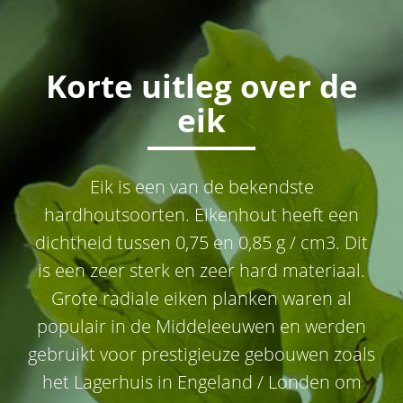
Korte uitleg over de
eik
Eik is een van de bekendste
hardhoutsoorten. Eikenhout heeft een
dichtheid tussen 0,75 en 0,85 g / cm3. Dit
is een zeer sterk en zeer hard materiaal.
Grote radiale eiken planken waren al
populair in de Middeleeuwen en werden
gebruikt voor prestigieuze gebouwen zoals
het Lagerhuis in Engeland / Londen om