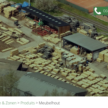
06
re & Zonen
>
Produits
>
Meubelhout