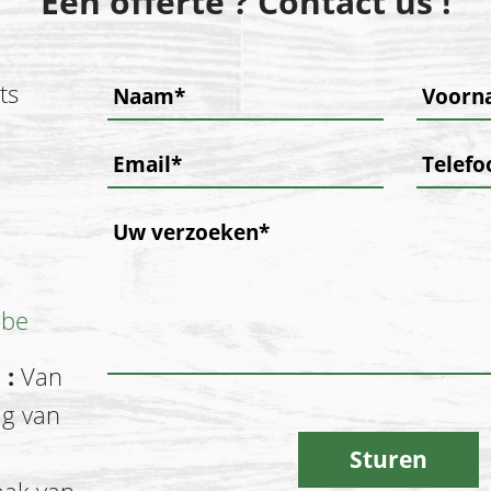
Een offerte ? Contact us !
ts
.be
 :
Van
ag van