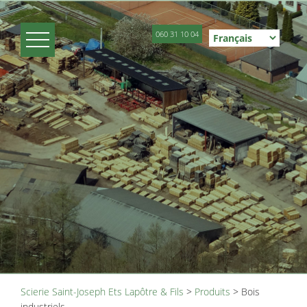
060 31 10 04
Scierie Saint-Joseph Ets Lapôtre & Fils
>
Produits
>
Bois
industriels