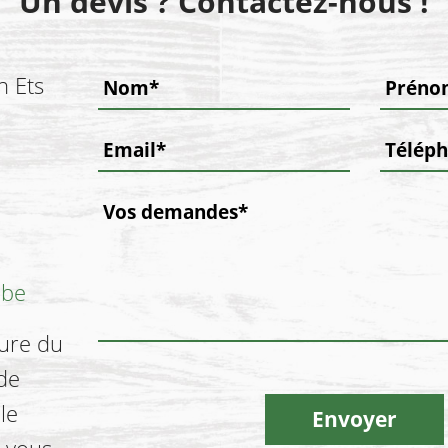
Un devis ? Contactez-nous !
h Ets
.be
ure du
de
le