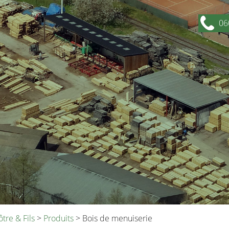
06
tre & Fils
>
Produits
>
Bois de menuiserie